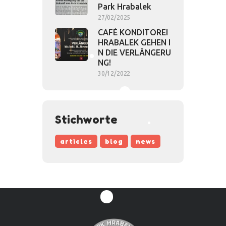
Park Hrabalek
27/02/2025
CAFÉ KONDITOREI
HRABALEK GEHEN I
N DIE VERLÄNGERU
NG!
30/12/2022
Stichworte
articles
blog
news