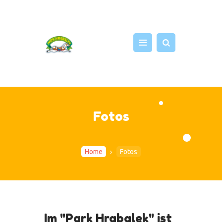
START
ATTRAKTIONEN
NEWS
Fotos
EVENTS
FOTOS
SHOP
Home
Fotos
PRESSE
ÜBER UNS
Im "Park Hrabalek" ist