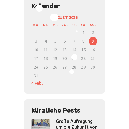
Kalender
AUGUST 2026
MO.
DI.
MI.
DO.
FR.
SA.
SO.
1
2
3
4
5
6
7
8
9
10
11
12
13
14
15
16
17
18
19
20
21
22
23
24
25
26
27
28
29
30
31
« Feb.
kürzliche Posts
Große Aufregung
um die Zukunft von