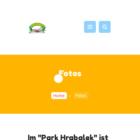
START
ATTRAKTIONEN
NEWS
Fotos
EVENTS
FOTOS
SHOP
Home
Fotos
PRESSE
ÜBER UNS
Im "Park Hrabalek" ist