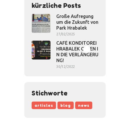
kürzliche Posts
Große Aufregung
um die Zukunft von
Park Hrabalek
27/02/2025
CAFÉ KONDITOREI
HRABALEK GEHEN I
N DIE VERLÄNGERU
NG!
30/12/2022
Stichworte
articles
blog
news