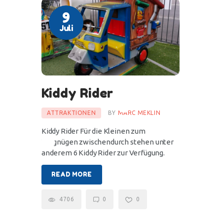
9
Juli
Kiddy Rider
ATTRAKTIONEN
BY
MARC MEKLIN
Kiddy Rider Für die Kleinen zum
Vergnügen zwischendurch stehen unter
anderem 6 Kiddy Rider zur Verfügung.
READ MORE
4706
0
0