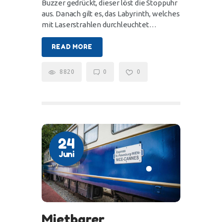
Buzzer gedrückt, dieser löst die Stoppuhr
aus. Danach gilt es, das Labyrinth, welches
mit Laserstrahlen durchleuchtet…
READ MORE
8820
0
0
24
Juni
Mietbarer