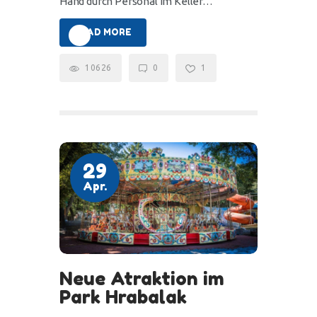
Hand durch Personal im Keller…
READ MORE
10626
0
1
29
Apr.
Neue Atraktion im
Park Hrabalak