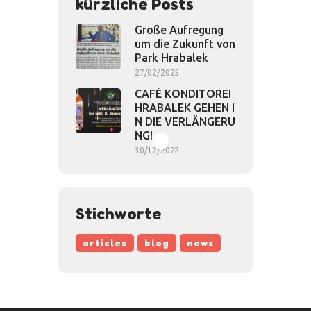
kürzliche Posts
Große Aufregung
um die Zukunft von
Park Hrabalek
27/02/2025
CAFÉ KONDITOREI
HRABALEK GEHEN I
N DIE VERLÄNGERU
NG!
30/12/2022
Stichworte
articles
blog
news