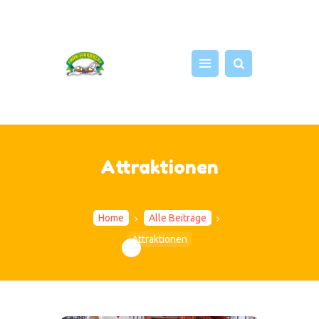
START
ATTRAKTIONEN
NEWS
Attraktionen
EVENTS
FOTOS
SHOP
Home
Alle Beiträge
PRESSE
Attraktionen
ÜBER UNS