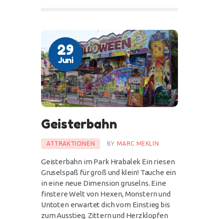
29
Juni
Geisterbahn
ATTRAKTIONEN
BY
MARC MEKLIN
Geisterbahn im Park Hrabalek Ein riesen
Gruselspaß für groß und klein! Tauche ein
in eine neue Dimension gruselns. Eine
finstere Welt von Hexen, Monstern und
Untoten erwartet dich vom Einstieg bis
zum Ausstieg. Zittern und Herzklopfen