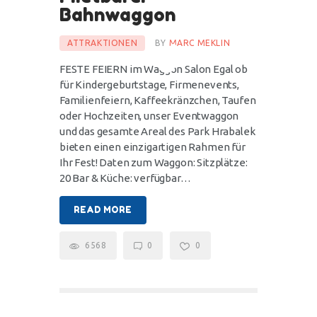
Bahnwaggon
ATTRAKTIONEN
BY
MARC MEKLIN
FESTE FEIERN im Waggon Salon Egal ob
für Kindergeburtstage, Firmenevents,
Familienfeiern, Kaffeekränzchen, Taufen
oder Hochzeiten, unser Eventwaggon
und das gesamte Areal des Park Hrabalek
bieten einen einzigartigen Rahmen für
Ihr Fest! Daten zum Waggon: Sitzplätze:
20 Bar & Küche: verfügbar…
READ MORE
6568
0
0