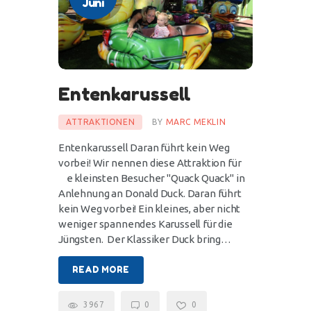
Juni
Entenkarussell
ATTRAKTIONEN
BY
MARC MEKLIN
Entenkarussell Daran führt kein Weg
vorbei! Wir nennen diese Attraktion für
die kleinsten Besucher "Quack Quack" in
Anlehnung an Donald Duck. Daran führt
kein Weg vorbei! Ein kleines, aber nicht
weniger spannendes Karussell für die
Jüngsten. Der Klassiker Duck bring…
READ MORE
3967
0
0