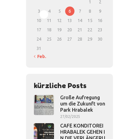
1
2
3
4
5
6
7
8
9
10
11
12
13
14
15
16
17
18
19
20
21
22
23
24
25
26
27
28
29
30
31
« Feb.
kürzliche Posts
Große Aufregung
um die Zukunft von
Park Hrabalek
27/02/2025
CAFÉ KONDITOREI
HRABALEK GEHEN I
N DIE VERLÄNGERU