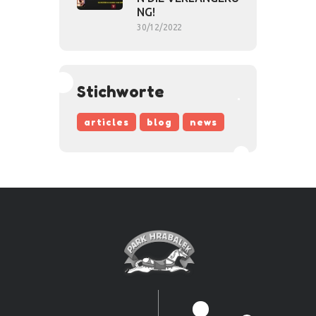
NG!
30/12/2022
Stichworte
articles
blog
news